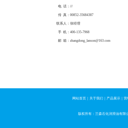
电 话：
///
传 真：
00852-35684387
联系人：
张经理
手 机：
400-135-7968
邮 箱：
zhangdong_lanson@163.com
网站首页
｜
关于我们
｜
产品展示
｜
营
版权所有：兰森石化润滑油有限