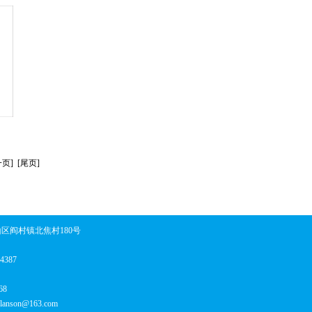
页] [尾页]
区阎村镇北焦村180号
84387
68
_lanson@163.com