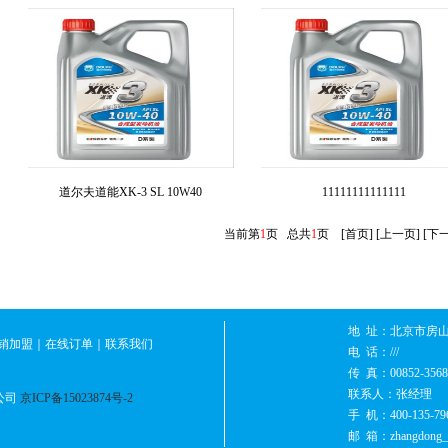
道尔夫道能XK-3 SL 10W40
11111111111111
当前第
1
页 总共
1
页 [首页] [上一页] [下一
地 址：
北京市房山
销加盟
｜
在线订单
｜
联系我们
电 话：
///
传 真：
00852-356
联系人：
张经理
公司
京ICP备15023874号-2
手 机：
400-135-79
邮 箱：
zhangdong